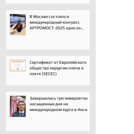
В Москве состоялся
международный конгресс
АРТРОМОСТ-2025 одно из
ключевых событий года для
профессионального
сообщества травматологов-
ортопедов, специалистов по
спортивной медицине и
реабилитации
Сертификат от Европейского
общества хирургии плеча и
локтя (SECEC)
Завершились три невероятно
насыщенных дня на
международном курсе в Анси.