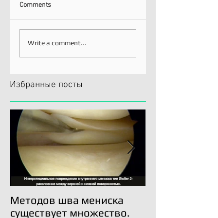
Comments
Write a comment...
Избранные посты
Методов шва мениска
Трансплантац
существует множество.
возможна!