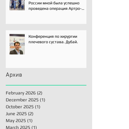
России мной была успешно
проведена операция Артро-
Латарже/ Arthroscopic Latarjet
для лечения вывиха плеча.
Конференция по хирургии
плечевого сустава. Дубай.
Архив
February 2026
(2)
2 posts
December 2025
(1)
1 post
October 2025
(1)
1 post
June 2025
(2)
2 posts
May 2025
(1)
1 post
March 2025
(1)
1 post