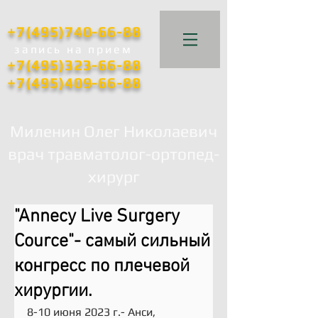
+7(495)740-66-88
запись
на прием
+7(495)323-66-88
+7(495)409-66-88
Миленин Олег Николаевич
врач травматолог-ортопед-
хирург
"Annecy Live Surgery
Cource"- самый сильный
конгресс по плечевой
хирургии.
8-10 июня 2023 г.- Анси, 