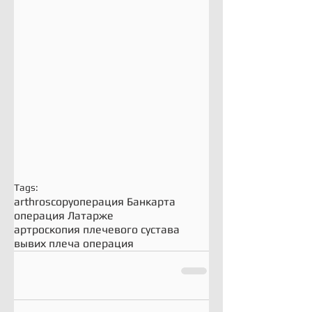
Tags:
arthroscopy
операция Банкарта
операция Латарже
артроскопия плечевого сустава
вывих плеча операция