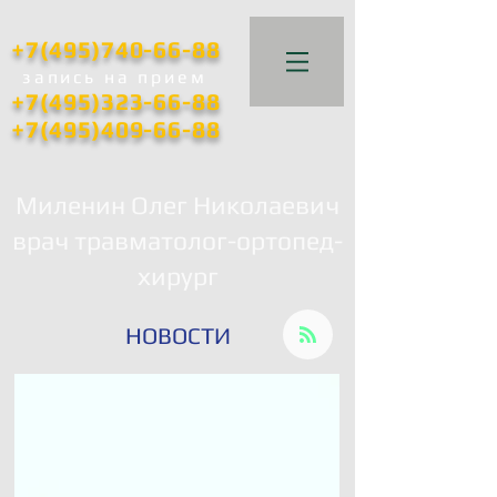
+7(495)740-66-88
запись
на прием
+7(495)323-66-88
+7(495)409-66-88
Миленин Олег Николаевич
врач травматолог-ортопед-
хирург
НОВОСТИ