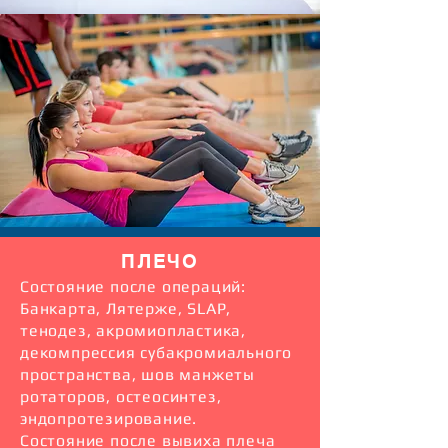
ПЛЕЧО
Состояние после операций:
Банкарта, Лятерже, SLAP,
тенодез, акромиопластика,
декомпрессия субакромиального
пространства, шов манжеты
ротаторов, остеосинтез,
эндопротезирование.
Состояние после вывиха плеча