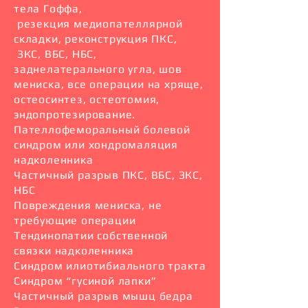
тела Гоффа,
резекция медиопателлярной
складки, реконструкция ПКС,
ЗКС, ВБС, НБС,
заднелатерального угла, шов
мениска, все операции на хряще,
остеосинтез, остеотомия,
эндопротезирование.
Пателлофеморальный болевой
синдром или хондромаляция
надколенника
Частичный разрыв ПКС, ВБС, ЗКС,
НБС
Повреждения мениска, не
требующие операции
Тендинопатии собственной
связки надколенника
Синдром илиотибиального тракта
Синдром “гусиной лапки”
Частичный разрыв мышц бедра