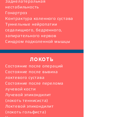
Заднелатеральная
нестабильность
Гонартроз
Контрактура коленного сустава
Туннельные нейропатии
седалищного, бедренного,
запирательного нервов
Синдром подколенной мышцы
ЛОКОТЬ
Cостояние после операций
Состояние после вывиха
локтевого сустава
Состояние после перелома
лучевой кости
Лучевой эпикондилит
(локоть теннисиста)
Локтевой эпикондилит
(локоть гольфиста)