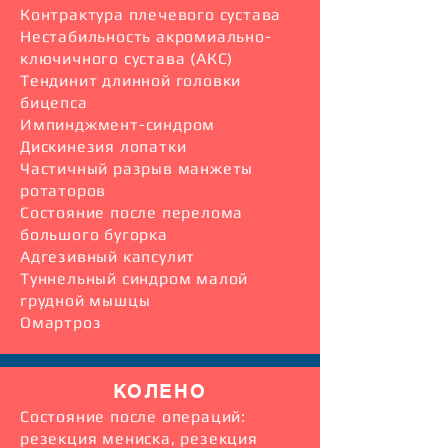
Контрактура плечевого сустава
Нестабильность акромиально-
ключичного сустава (АКС)
Тендинит длинной головки
бицепса
Импинджмент-синдром
Дискинезия лопатки
Частичный разрыв манжеты
ротаторов
Состояние после перелома
большого бугорка
Адгезивный капсулит
Туннельный синдром малой
грудной мышцы
Омартроз
КОЛЕНО
Состояние после операций:
резекция мениска, резекция