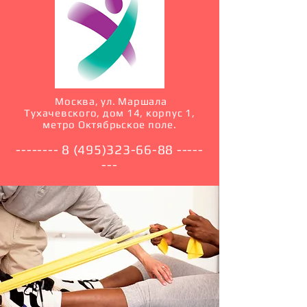
Москва, ул. Маршала
Тухачевского, дом 14, корпус 1,
метро Октябрьское поле.
--------
8 (495)323-66-88
-----
---