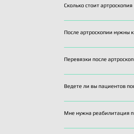
Раньше не стоит, колено может
Сколько стоит артроскопия
Полная стоимость артроскопич
145.000 рублей. В эту стоимо
После артроскопии нужны 
фиксаторов. Мы можем предло
Москве.
После резекции мениска не ис
костыли строго обязательны. О
Перевязки после артроскоп
Мы покажем Вам как можно зам
клинику для контроля врачом.
Ведете ли вы пациентов по
Обязательно. Ведем до полно
Мне нужна реабилитация п
Конечно, ведь мы помогаем ус