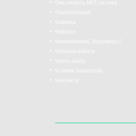
холодной плазмы остается пос
Где сделать МРТ сустава
Холодноплазменный аблятор эт
Реабилитация
ткани сплавляя их. В отличие
Клиники
основных прибора для абляции
при артроскопии коленного су
Новости
выделения ткани в суставе, т
Конференция "Артромост"
связок, которые сокращаются 
Научная работа
мощный и может быть использ
Карта сайта
Отзывы пациентов
Контакты