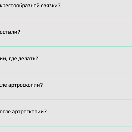
 отекать из-за долгого сидения за рулем.
 крестообразной связки?
еской аутопластики передней крестообразной связки колен
сть включены все расходы по операции и стоимость самых 
костыли?
жить нашим пациентам наилучшее соотношение качества 
пользуем костыли за редким исключением. После пластики
бычно на 14 дней.
ии, где делать?
енить повязку самостоятельно. Через три дня необходимо
сле артроскопии?
го выздоровления!
осле артроскопии?
транить проблему в виде боли, ограничения движений или 