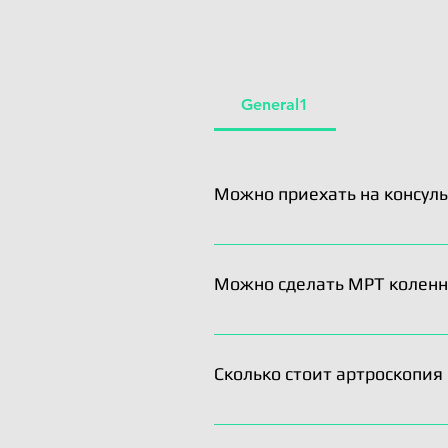
General1
Можно приехать на консуль
Нет. УЗИ –малоинформативный 
УЗИ переднюю крестообразную
Можно сделать МРТ коленно
на диске.
Качественный снимок – залог
учреждений с ЯМРТ диагностик
Сколько стоит артроскопия
Артроскопия коленного сустав
импланты, одноразовые инстру