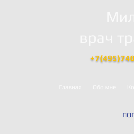
Мил
врач т
+7(495)74
Главная
Обо мне
Ко
ПО