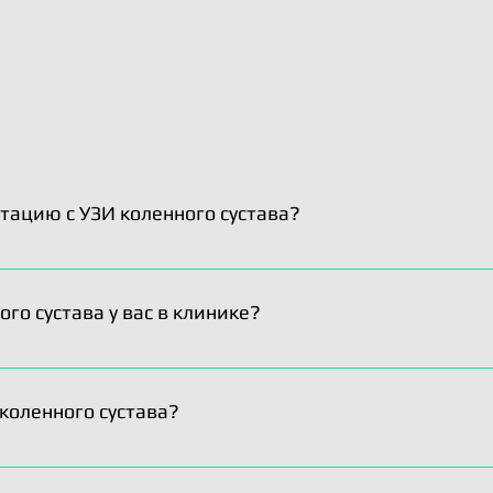
тацию с УЗИ коленного сустава?
метод. УЗИ не используется для диагностики коленного су
 связку не представляется возможным. Необходимо иметь
го сустава у вас в клинике?
 результативной консультации. Мы можем рекомендовать н
ой, качество снимков которых, не вызывает вопросов у на
 коленного сустава?
а в нашей клинике стоит в среднем от 90.000 рублей. Расх
менты считаются отдельно. Их точную стоимость можно уз