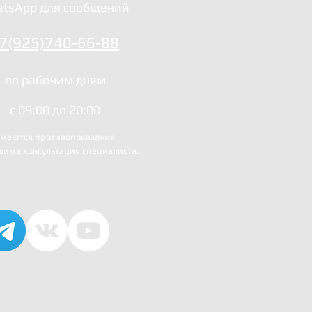
убину и объем воздействия.
tsApp для сообщений
вать, разрезать и выращивать
ком растворе. Существуют три
7(925)740-66-88
 операционной и применяются
. VAPR VUE -идеален для
по рабочим дням
ним для обработки растянутых
 COOLPULS. QANTUM 2- очень
с 09:00 до 20:00
и хряща коленного сустава.
меются противопоказания,
дима консультация специалиста.