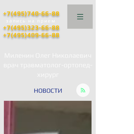
+7(495)740-66-88
запись
на прием
+7(495)323-66-88
+7(495)409-66-88
Миленин Олег Николаевич
врач травматолог-ортопед-
хирург
НОВОСТИ