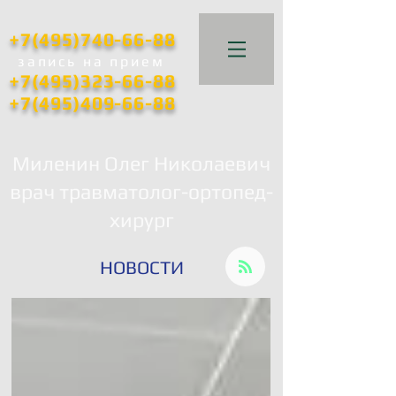
+7(495)740-66-88
запись
на прием
+7(495)323-66-88
+7(495)409-66-88
Миленин Олег Николаевич
врач травматолог-ортопед-
хирург
НОВОСТИ