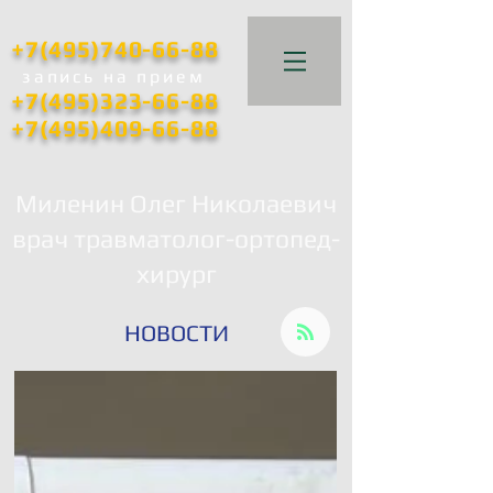
+7(495)740-66-88
запись
на прием
+7(495)323-66-88
+7(495)409-66-88
Миленин Олег Николаевич
врач травматолог-ортопед-
хирург
НОВОСТИ