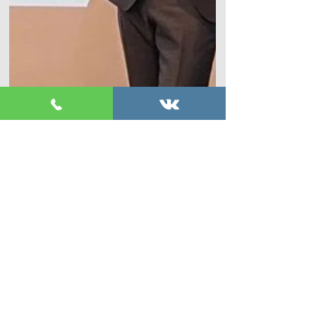
Дебаты по артроскопии
от компании Stryker.