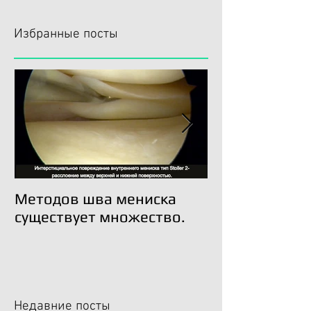
Избранные посты
Методов шва мениска
Трансплантац
существует множество.
возможна!