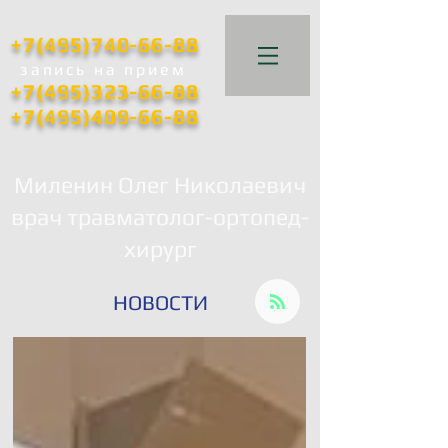
+7(495)740-66-88
запись
на прием
+7(495)323-66-88
+7(495)409-66-88
Миленин Олег Николаевич
врач травматолог-ортопед-
хирург
НОВОСТИ