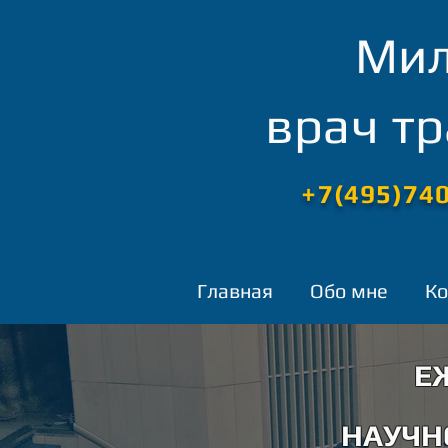
Мил
врач т
+7(495)74
Главная
Обо мне
Ко
Е
НАУЧН