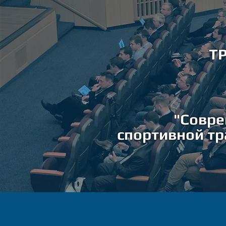
Т
"Совре
спортивной т