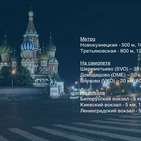
Метро
Новокузнецкая - 500 м, 1
Третьяковская - 800 м, 1
На самолете
Шереметьево (SVO) – 35 
Домодедово (DME) – 50 км
Внуково (VKO) – 20 км, 6
На поезде
Белорусский вокзал - 5 к
Киевский вокзал - 5 км, 
Ленинградский вокзал - 5