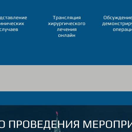
дставление
Трансляция
Обсуждение
инических
хирургического
демонстрир
случаев
лечения
операц
онлайн
О ПРОВЕДЕНИЯ МЕРОПР