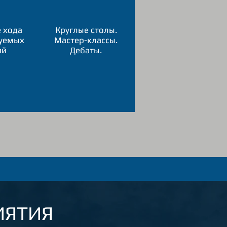
 хода
Круглые столы.
уемых
Мастер-классы.
ий
Дебаты.
ИЯТИЯ