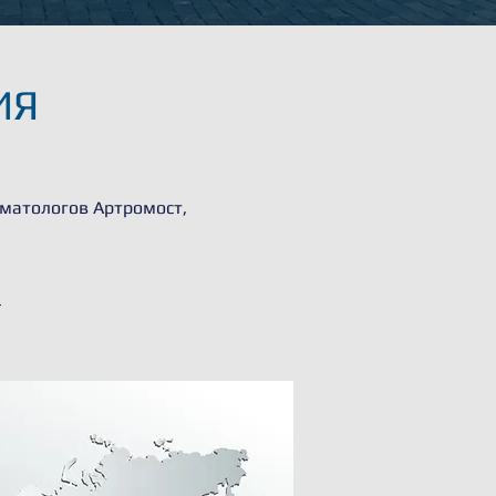
ИЯ
матологов Артромост,
u