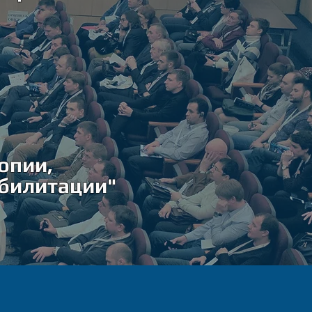
опии,
абилитации"