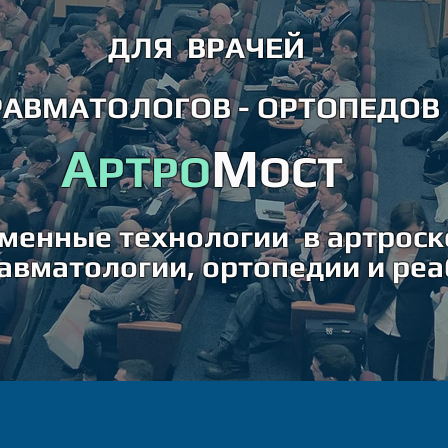
ДЛЯ ВРАЧЕЙ
РАВМАТОЛОГОВ - ОРТОПЕДОВ
А
М
РТРО
ОСТ
менные технологии в артроск
равматологии, ортопедии
и ре