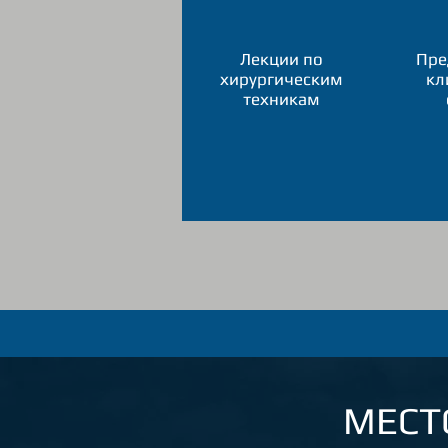
Лекции по
Пре
хирургическим
кл
техникам
МЕСТ