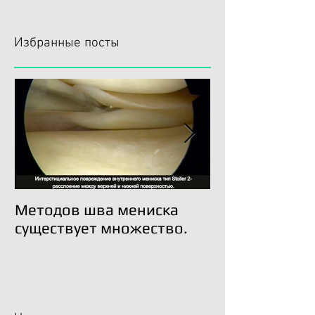
Избранные посты
Методов шва мениска
Трансплантац
существует множество.
возможна!