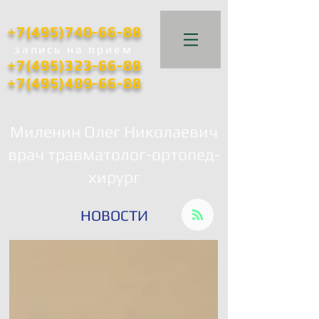
+7(495)740-66-88
запись
на прием
+7(495)323-66-88
+7(495)409-66-88
Миленин Олег Николаевич
врач травматолог-ортопед-
хирург
НОВОСТИ