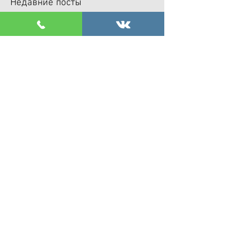
Недавние посты
5-7 февраля 2026 г.-
участвую одном из самых
сильных профильных
мероприятий по хирургии
плечевого сустава - Paris
International Shoulder
Course.
🔥 ДЕРЖИМ ЦЕНЫ!
В Москве состоялся