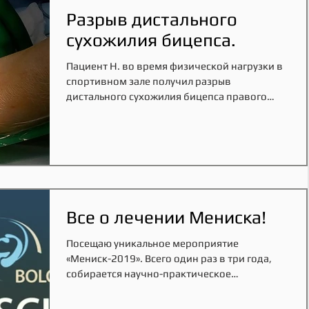
Разрыв дистального
сухожилия бицепса.
Пациент Н. во время физической нагрузки в
спортивном зале получил разрыв
дистального сухожилия бицепса правого
локтевого сустава. При...
Все о лечении Мениска!
Посещаю уникальное мероприятие
«Мениск-2019». Всего один раз в три года,
собирается научно-практическое
международное собрание по...