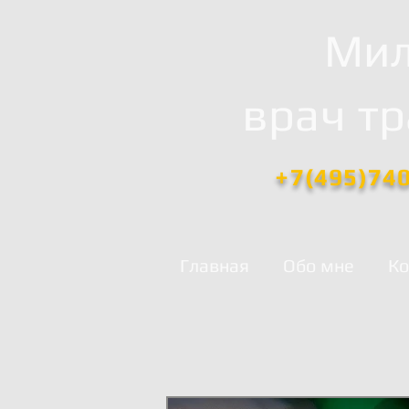
Мил
врач т
+7(495)74
Главная
Обо мне
Ко