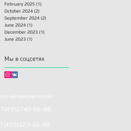
медицине и
February 2025
(1)
1 post
реабилитации
October 2024
(2)
2 posts
September 2024
(2)
2 posts
June 2024
(1)
1 post
December 2023
(1)
1 post
June 2023
(1)
1 post
Мы в соцсетях
ись на консультацию:
7(495)740-66-88
7(495)323-66-88