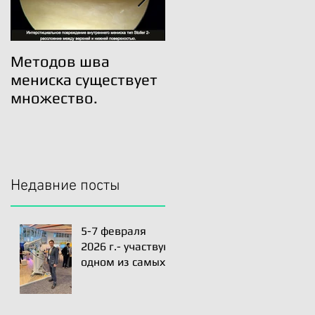
Методов шва
Трансплантация
мениска существует
мениска возможна!
множество.
Недавние посты
5-7 февраля
2026 г.- участвую
одном из самых
сильных
профильных
мероприятий по