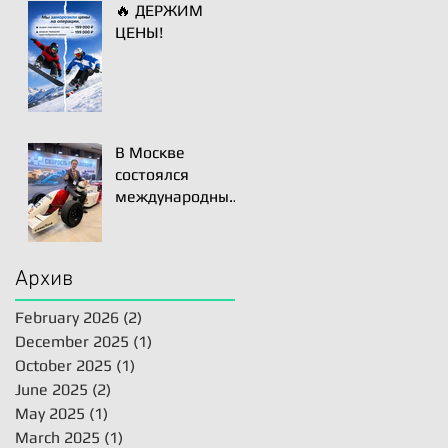
🔥 ДЕРЖИМ
хирургии
ЦЕНЫ!
плечевого
сустава - Paris
International
Shoulder Course.
В Москве
состоялся
международный
конгресс
АРТРОМОСТ-202
5 одно из
Архив
ключевых
событий года для
February 2026
(2)
2 posts
профессионально
December 2025
(1)
1 post
го сообщества
October 2025
(1)
1 post
травматологов-
June 2025
(2)
2 posts
ортопедов,
May 2025
(1)
1 post
специалистов по
March 2025
(1)
1 post
спортивной