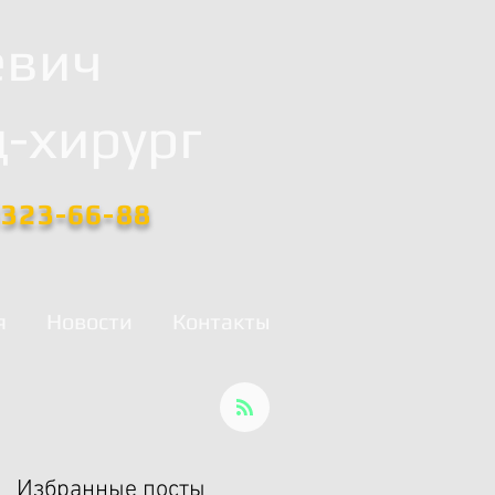
евич
-хирург
)323-66-88
я
Новости
Контакты
Избранные посты