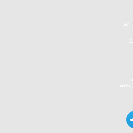
+
Wha
+
И
необхо