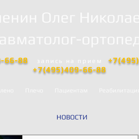
енин Олег Никола
равматолог-ортопед
0-66-88
+7(495
запись
на прием
+7(495)409-66-88
лено
Плечо
Пациентам
Реабилитаци
НОВОСТИ