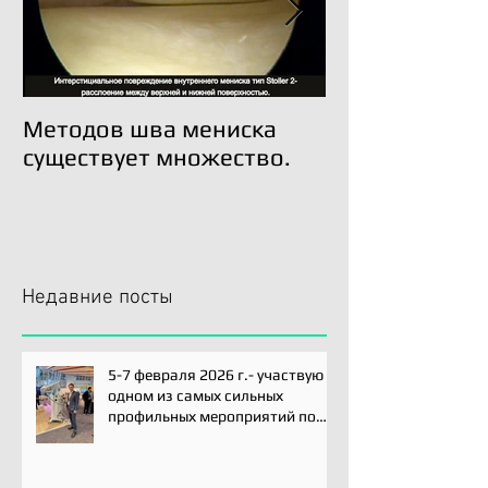
Методов шва мениска
Трансплантац
существует множество.
возможна!
Недавние посты
5-7 февраля 2026 г.- участвую
одном из самых сильных
профильных мероприятий по
хирургии плечевого сустава -
Paris International Shoulder
Course.