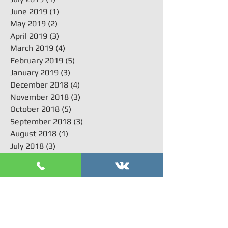
June 2019
(1)
1 post
May 2019
(2)
2 posts
April 2019
(3)
3 posts
March 2019
(4)
4 posts
February 2019
(5)
5 posts
January 2019
(3)
3 posts
December 2018
(4)
4 posts
November 2018
(3)
3 posts
October 2018
(5)
5 posts
September 2018
(3)
3 posts
August 2018
(1)
1 post
July 2018
(3)
3 posts
June 2018
(1)
1 post
Поиск по тегам
acl
arthroplasty
arthroscopy
kneearthroscopy
Артроскопия мениска коленного сустава