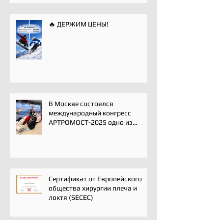
🔥 ДЕРЖИМ ЦЕНЫ!
В Москве состоялся
международный конгресс
АРТРОМОСТ-2025 одно из
ключевых событий года для
профессионального
сообщества травматологов-
ортопедов, специалистов по
спортивной медицине и
реабилитации
Сертификат от Европейского
общества хирургии плеча и
локтя (SECEC)