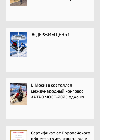
хирургии плечевого сустава -
Paris International Shoulder
Course.
🔥 ДЕРЖИМ ЦЕНЫ!
В Москве состоялся
международный конгресс
АРТРОМОСТ-2025 одно из
ключевых событий года для
профессионального
сообщества травматологов-
ортопедов, специалистов по
спортивной медицине и
реабилитации
Сертификат от Европейского
общества хирургии плеча и