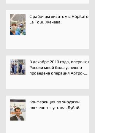
С рабочим визитом в Hôpital de
La Tour, Женева.
В декабре 2010 года, впервые в
России мной была успешно
проведена операция Артро-
Латарже/ Arthroscopic Latarjet
для лечения вывиха плеча.
Конференция по хирургии
плечевого сустава. Дубай.