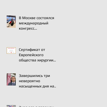
В Москве состоялся
международный
конгресс
АРТРОМОСТ-2025
одно из ключевых
событий года для
профессионального
Сертификат от
сообщества
Европейского
травматологов-
общества хирургии
ортопедов,
плеча и локтя (SECEC)
специалистов по
спортивной медицине
Завершились три
и реабилитации
невероятно
насыщенных дня на
международном курсе
в Анси.