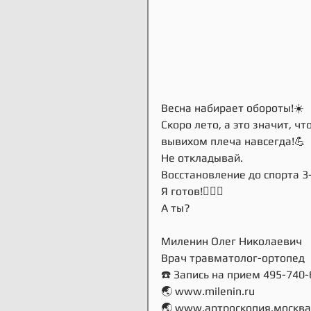
Весна набирает обороты!☀️
Скоро лето, а это значит, чт
вывихом плеча навсегда!💪
Не откладывай.
Восстановление до спорта 3
Я готов!🙋🏻‍♂️
А ты?
Миленин Олег Николаевич
Врач травматолог-ортопед
☎️ Запись на прием 495-740-
🌏 www.milenin.ru
🌏 www.артроскопия.москва