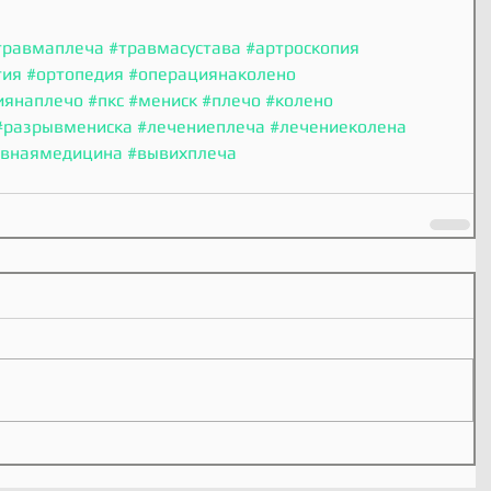
травмаплеча
#травмасустава
#артроскопия
гия
#ортопедия
#операциянаколено
иянаплечо
#пкс
#мениск
#плечо
#колено
#разрывмениска
#лечениеплеча
#лечениеколена
ивнаямедицина
#вывихплеча