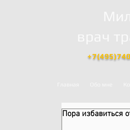
Мил
врач т
+7(495)74
Главная
Обо мне
Ко
Пора избавиться о