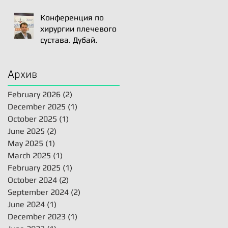
Артро-Латарже/
Arthroscopic Latarjet
Конференция по
для лечения вывиха
хирургии плечевого
плеча.
сустава. Дубай.
Архив
February 2026
(2)
2 posts
December 2025
(1)
1 post
October 2025
(1)
1 post
June 2025
(2)
2 posts
May 2025
(1)
1 post
March 2025
(1)
1 post
February 2025
(1)
1 post
October 2024
(2)
2 posts
September 2024
(2)
2 posts
June 2024
(1)
1 post
December 2023
(1)
1 post