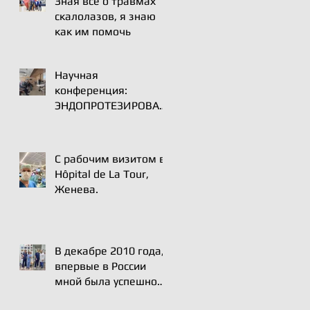
Зная все о травмах
скалолазов, я знаю
как им помочь
Научная
конференция:
ЭНДОПРОТЕЗИРОВАН
ИЕ ПЛЕЧЕВОГО
СУСТАВА |ВСТРЕЧА
ЭКСПЕРТОВ | 16 мая
С рабочим визитом в
2025
Hôpital de La Tour,
Женева.
В декабре 2010 года,
впервые в России
мной была успешно
проведена операция