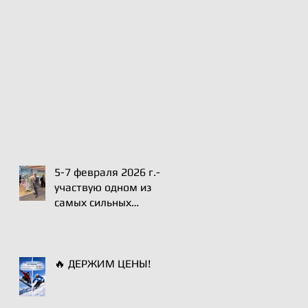
5-7 февраля 2026 г.-
участвую одном из
самых сильных
профильных
мероприятий по
хирургии плечевого
сустава - Paris
🔥 ДЕРЖИМ ЦЕНЫ!
International Shoulder
Course.