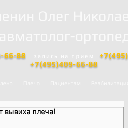
енин Олег Никола
равматолог-ортопед
0-66-88
+7(495
запись
на прием
+7(495)409-66-88
лено
Плечо
Пациентам
Реабилитаци
т вывиха плеча!