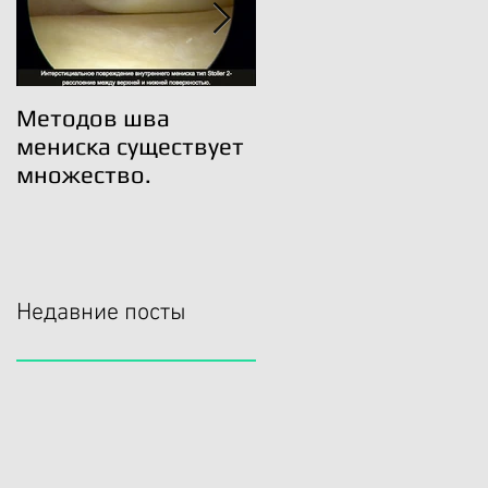
Методов шва
Трансплантация
мениска существует
мениска возможна!
множество.
Недавние посты