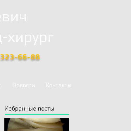
евич
-хирург
)323-66-88
я
Новости
Контакты
Избранные посты