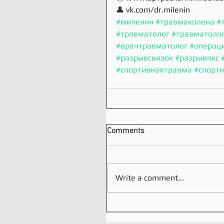
👤 vk.com/dr.milenin
#миленин
#травмаколена
#
#травматолог
#травматоло
#врачтравматолог
#операц
#разрывсвязок
#разрывпкс
#спортивнаятравма
#спорт
Comments
Write a comment...