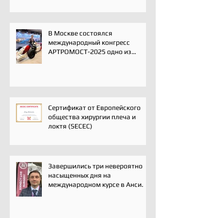
В Москве состоялся
международный конгресс
АРТРОМОСТ-2025 одно из
ключевых событий года для
профессионального
сообщества травматологов-
ортопедов, специалистов по
спортивной медицине и
реабилитации
Сертификат от Европейского
общества хирургии плеча и
локтя (SECEC)
Завершились три невероятно
насыщенных дня на
международном курсе в Анси.