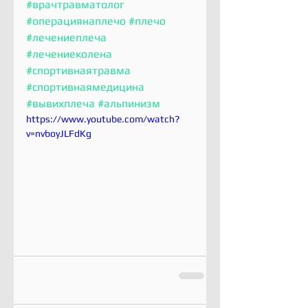
#врачтравматолог
#операциянаплечо
#плечо
#лечениеплеча
#лечениеколена
#спортивнаятравма
#спортивнаямедицина
#вывихплеча
#альпинизм
https://www.youtube.com/watch?
v=nvboyJLFdKg