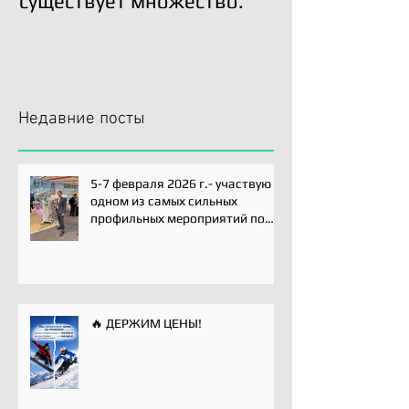
существует множество.
возможна!
Недавние посты
5-7 февраля 2026 г.- участвую
одном из самых сильных
профильных мероприятий по
хирургии плечевого сустава -
Paris International Shoulder
Course.
🔥 ДЕРЖИМ ЦЕНЫ!