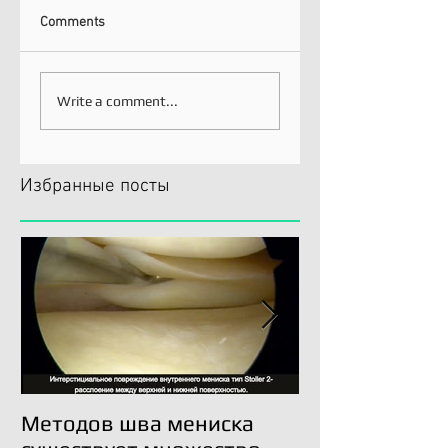
Comments
Write a comment...
Избранные посты
Методов шва мениска
Трансплантац