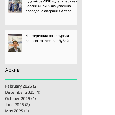
В декабре 2010 года, впервые в
России мной была успешно
проведена операция Артро-
Латарже/ Arthroscopic Latarjet
для лечения вывиха плеча.
Конференция по хирургии
плечевого сустава. Дубай.
Архив
February 2026
(2)
2 posts
December 2025
(1)
1 post
October 2025
(1)
1 post
June 2025
(2)
2 posts
May 2025
(1)
1 post