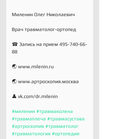
Миленин Олег Николаевич 
Врач травматолог-ортопед 
☎ Запись на прием 495-740-66-
88 
🌏 www.milenin.ru 
🌏 www.артроскопия.москва 
👤 vk.com/dr.milenin 
#миленин
#травмаколена
#травмаплеча
#травмасустава
#артроскопия
#травматолог
#травматология
#ортопедия