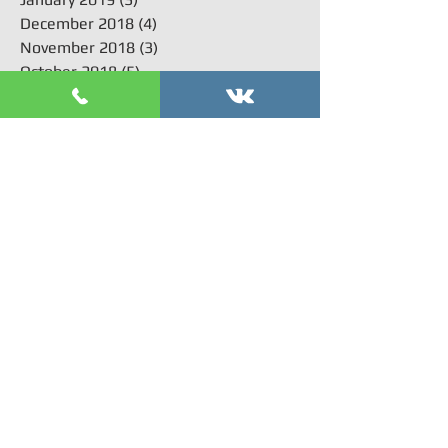
December 2018
(4)
4 posts
November 2018
(3)
3 posts
October 2018
(5)
5 posts
September 2018
(3)
3 posts
August 2018
(1)
1 post
July 2018
(3)
3 posts
June 2018
(1)
1 post
Поиск по тегам
acl
arthroplasty
arthroscopy
kneearthroscopy
Артроскопия мениска коленного сустава
акромиально-ключичное сочленение операция
артроскопическое лечение
артроскопия
артроскопия плечевого сустава
вывих плеча операция
вывих плечевого сустава операция
зашить мениск операция
искусственный мениск