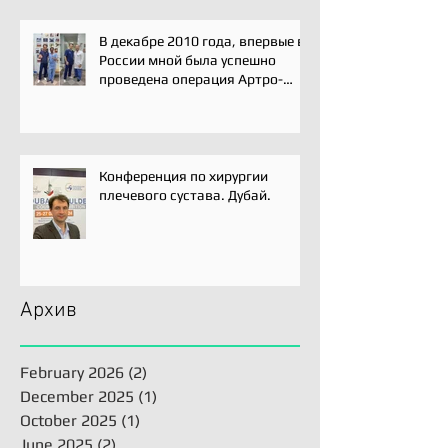
В декабре 2010 года, впервые в
России мной была успешно
проведена операция Артро-
Латарже/ Arthroscopic Latarjet
для лечения вывиха плеча.
Конференция по хирургии
плечевого сустава. Дубай.
Архив
February 2026
(2)
2 posts
December 2025
(1)
1 post
October 2025
(1)
1 post
June 2025
(2)
2 posts