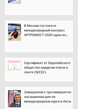
В Москве состоялся
международный конгресс
АРТРОМОСТ-2025 одно из
ключевых событий года для
профессионального
сообщества травматологов-
ортопедов, специалистов по
спортивной медицине и
реабилитации
Сертификат от Европейского
общества хирургии плеча и
локтя (SECEC)
Завершились три невероятно
насыщенных дня на
международном курсе в Анси.