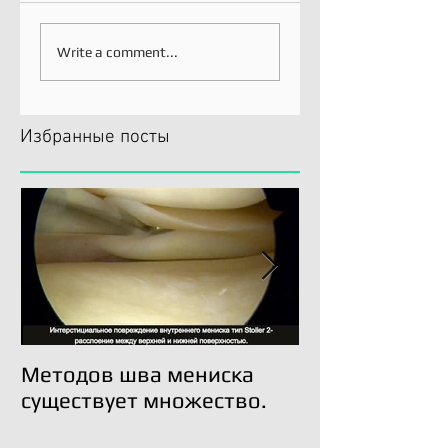
Write a comment...
Избранные посты
Методов шва мениска
Трансплантац
существует множество.
возможна!