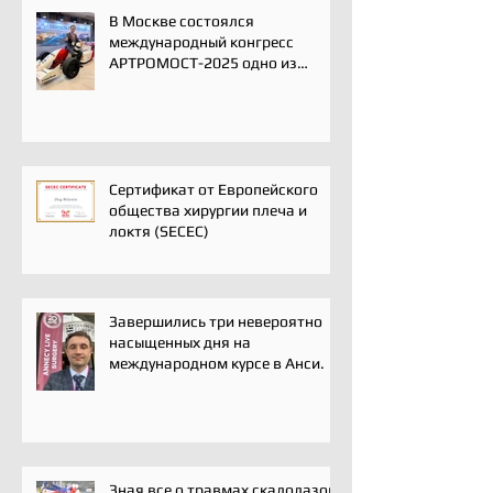
В Москве состоялся
международный конгресс
АРТРОМОСТ-2025 одно из
ключевых событий года для
профессионального
сообщества травматологов-
ортопедов, специалистов по
спортивной медицине и
реабилитации
Сертификат от Европейского
общества хирургии плеча и
локтя (SECEC)
Завершились три невероятно
насыщенных дня на
международном курсе в Анси.
Зная все о травмах скалолазов,