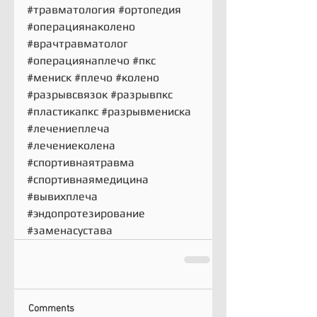
#травматология
#ортопедия
#операциянаколено
#врачтравматолог
#операциянаплечо
#пкс
#мениск
#плечо
#колено
#разрывсвязок
#разрывпкс
#пластикапкс
#разрывмениска
#лечениеплеча
#лечениеколена
#спортивнаятравма
#спортивнаямедицина
#вывихплеча
#эндопротезирование
#заменасустава
Comments