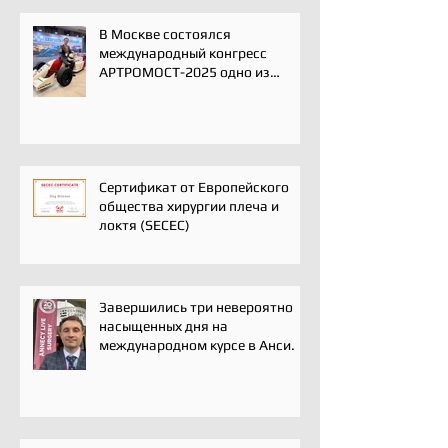
В Москве состоялся
международный конгресс
АРТРОМОСТ-2025 одно из
ключевых событий года для
профессионального
сообщества травматологов-
ортопедов, специалистов по
спортивной медицине и
реабилитации
Сертификат от Европейского
общества хирургии плеча и
локтя (SECEC)
Завершились три невероятно
насыщенных дня на
международном курсе в Анси.