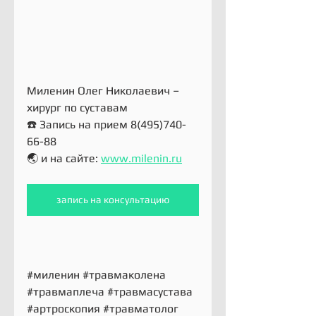
Миленин Олег Николаевич – 
хирург по суставам
☎️ Запись на прием 8(495)740-
66-88
🌏 и на сайте: 
www.milenin.ru
запись на консультацию
#миленин
#травмаколена
#травмаплеча
#травмасустава
#артроскопия
#травматолог