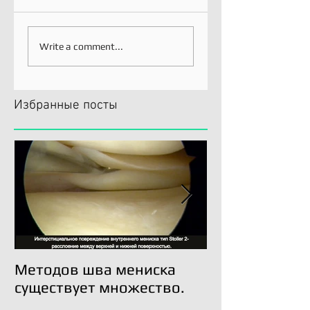
Write a comment...
Избранные посты
Методов шва мениска
Трансплантац
существует множество.
возможна!