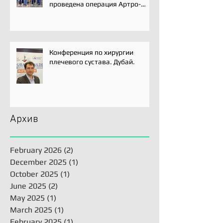
проведена операция Артро-
Латарже/ Arthroscopic Latarjet
для лечения вывиха плеча.
Конференция по хирургии
плечевого сустава. Дубай.
Архив
February 2026
(2)
2 posts
December 2025
(1)
1 post
October 2025
(1)
1 post
June 2025
(2)
2 posts
May 2025
(1)
1 post
March 2025
(1)
1 post
February 2025
(1)
1 post