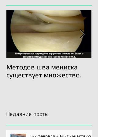
Методов шва мениска
Трансплантац
существует множество.
возможна!
Недавние посты
5-7 февраля 2026 г.- участвую