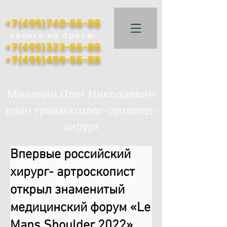
+7(495)740-66-88
запись
на прием
+7(495)323-66-88
+7(495)409-66-88
Миленин Олег Николаевич
врач травматолог-ортопед-
хирург
Впервые российский
хирург- артроскопист
открыл знаменитый
медицинский форум «Le
Mans Shoulder 2022».