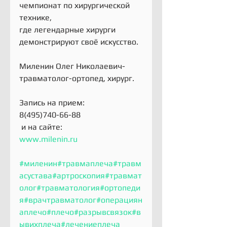
чемпионат по хирургической 
технике,
где легендарные хирурги 
демонстрируют своё искусство.
Миленин Олег Николаевич- 
травматолог-ортопед, хирург. 
Запись на прием:
8(495)740-66-88
 и на сайте:
www.milenin.ru
#миленин
#травмаплеча
#травм
асустава
#артроскопия
#травмат
олог
#травматология
#ортопеди
я
#врачтравматолог
#операциян
аплечо
#плечо
#разрывсвязок
#в
ывихплеча
#лечениеплеча