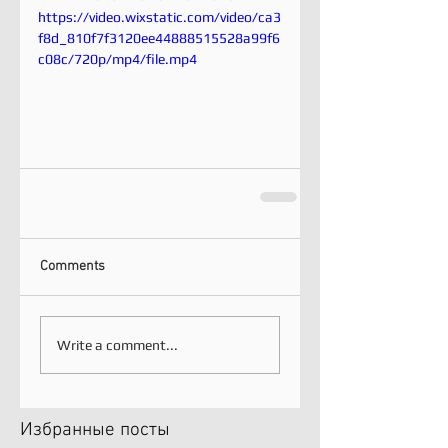
https://video.wixstatic.com/video/ca3
f8d_810f7f3120ee44888515528a99f6
c08c/720p/mp4/file.mp4
Comments
Write a comment...
Избранные посты