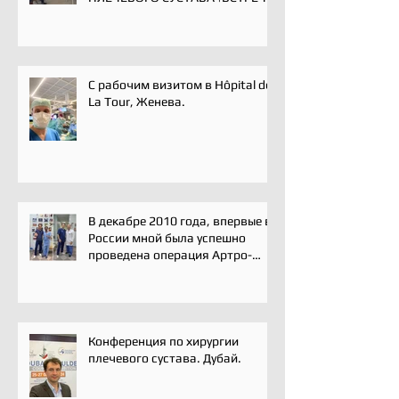
ЭКСПЕРТОВ | 16 мая 2025
С рабочим визитом в Hôpital de
La Tour, Женева.
В декабре 2010 года, впервые в
России мной была успешно
проведена операция Артро-
Латарже/ Arthroscopic Latarjet
для лечения вывиха плеча.
Конференция по хирургии
плечевого сустава. Дубай.