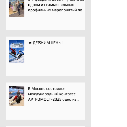
одном из самых сильных
профильных мероприятий по
хирургии плечевого сустава -
Paris International Shoulder
Course.
🔥 ДЕРЖИМ ЦЕНЫ!
В Москве состоялся
международный конгресс
АРТРОМОСТ-2025 одно из
ключевых событий года для
профессионального
сообщества травматологов-
ортопедов, специалистов по
спортивной медицине и