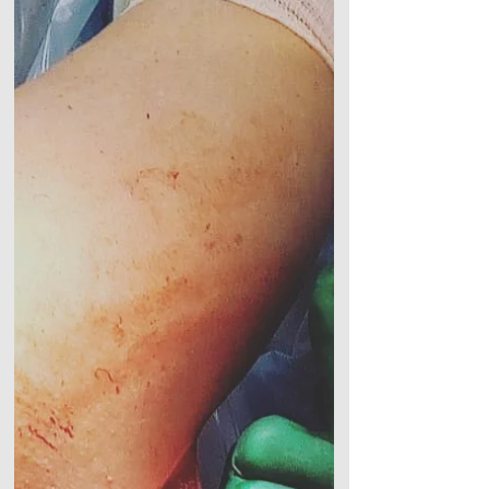
Отрыв длинной головки бицепса
случился на моих глазах у одного из
посетителей скалодрома! Бицепс "уехал"
вниз. Мужчины около 40,...