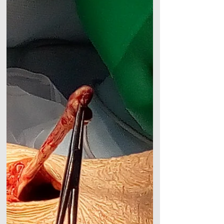
функций плечевого
сустава!
Трансфер широчайшей мышцы спины-
операция по восстановлению функций
плечевого сустава! Артроскопический
трансфер широчайшей мышцы спины...