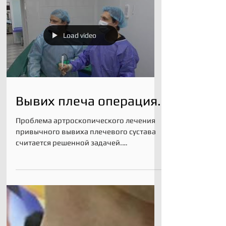
Новая технология стимуляции
регенерации части мениска после его
резекции или частичного удаления. При
резекции части мениска мы...
Load video
Вывих плеча операция.
Проблема артроскопического лечения
привычного вывиха плечевого сустава
считается решенной задачей.