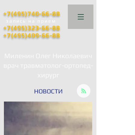
+7(495)740-66-88
запись
на прием
+7(495)323-66-88
+7(495)409-66-88
Миленин Олег Николаевич
врач травматолог-ортопед-
хирург
НОВОСТИ