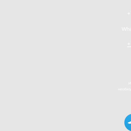
+
Wha
+
И
необхо