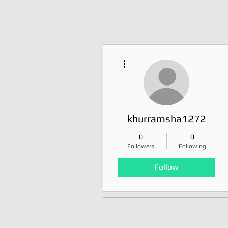
More actions
khurramsha1272
0
0
Followers
Following
Follow