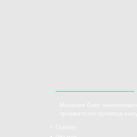
Миленин Олег Николаевич
травматолог-ортопед-хир
Главная
Обо мне