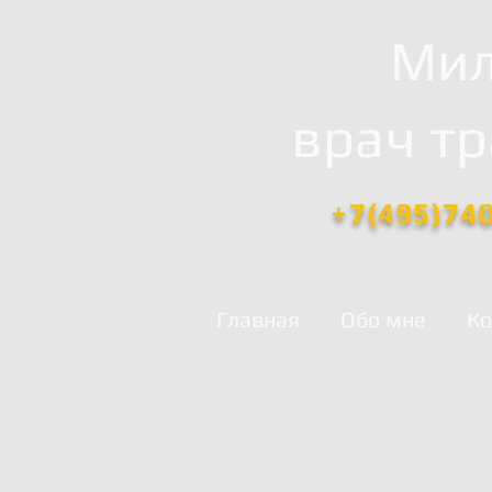
Мил
врач т
+7(495)74
Главная
Обо мне
Ко