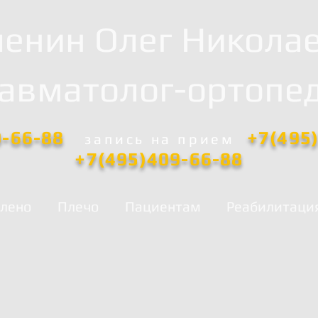
енин Олег Никола
равматолог-ортопед
0-66-88
+7(495
запись
на прием
+7(495)409-66-88
лено
Плечо
Пациентам
Реабилитаци