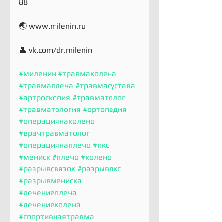
88
🌏 www.milenin.ru
👤 vk.com/dr.milenin
#миленин
#травмаколена
#травмаплеча
#травмасустава
#артроскопия
#травматолог
#травматология
#ортопедия
#операциянаколено
#врачтравматолог
#операциянаплечо
#пкс
#мениск
#плечо
#колено
#разрывсвязок
#разрывпкс
#разрывмениска
#лечениеплеча
#лечениеколена
#спортивнаятравма