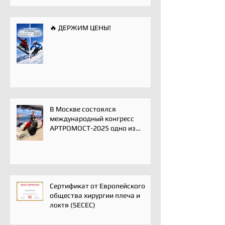
🔥 ДЕРЖИМ ЦЕНЫ!
В Москве состоялся
международный конгресс
АРТРОМОСТ-2025 одно из
ключевых событий года для
профессионального
сообщества травматологов-
ортопедов, специалистов по
спортивной медицине и
реабилитации
Сертификат от Европейского
общества хирургии плеча и
локтя (SECEC)