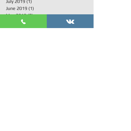
July 2019
(1)
1 post
June 2019
(1)
1 post
May 2019
(2)
2 posts
April 2019
(3)
3 posts
March 2019
(4)
4 posts
February 2019
(5)
5 posts
January 2019
(3)
3 posts
December 2018
(4)
4 posts
November 2018
(3)
3 posts
October 2018
(5)
5 posts
September 2018
(3)
3 posts
August 2018
(1)
1 post
July 2018
(3)
3 posts
June 2018
(1)
1 post
Поиск по тегам
acl
arthroplasty
arthroscopy
kneearthroscopy
Артроскопия мениска коленного сустава