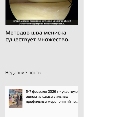
Методов шва мениска
Трансплантац
существует множество.
возможна!
Недавние посты
5-7 февраля 2026 г.- участвую
одном из самых сильных
профильных мероприятий по
хирургии плечевого сустава -
Paris International Shoulder
Course.