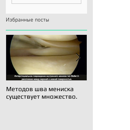
Избранные посты
Методов шва мениска
Трансплантац
существует множество.
возможна!