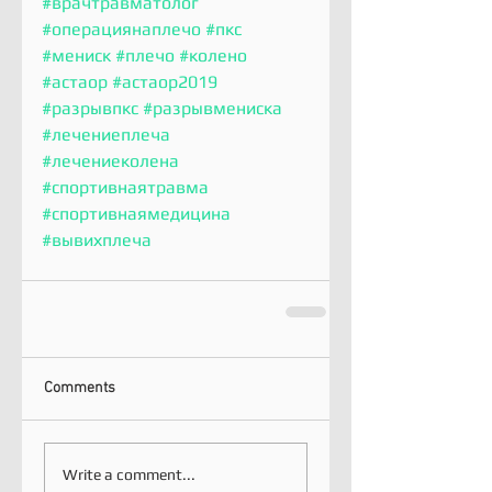
#врачтравматолог
#операциянаплечо
#пкс
#мениск
#плечо
#колено
#астаор
#астаор2019
#разрывпкс
#разрывмениска
#лечениеплеча
#лечениеколена
#спортивнаятравма
#спортивнаямедицина
#вывихплеча
Comments
Write a comment...