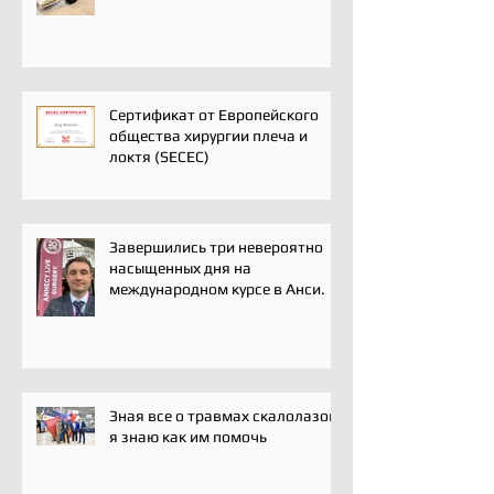
ключевых событий года для
профессионального
сообщества травматологов-
ортопедов, специалистов по
спортивной медицине и
реабилитации
Сертификат от Европейского
общества хирургии плеча и
локтя (SECEC)
Завершились три невероятно
насыщенных дня на
международном курсе в Анси.
Зная все о травмах скалолазов,
я знаю как им помочь