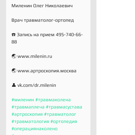
Миленин Олег Николаевич
Врач травматолог-ортопед
☎️ Запись на прием 495-740-66-
88
🌏 www.milenin.ru
🌏 www.артроскопия.москва
👤 vk.com/dr.milenin
#миленин
#травмаколена
#травмаплеча
#травмасустава
#артроскопия
#травматолог
#травматология
#ортопедия
#операциянаколено