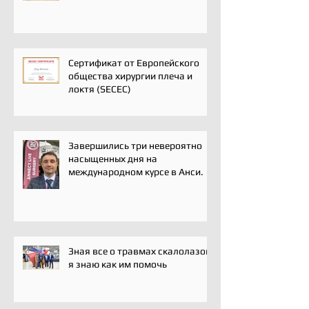
профессионального
сообщества травматологов-
ортопедов, специалистов по
спортивной медицине и
реабилитации
Сертификат от Европейского
общества хирургии плеча и
локтя (SECEC)
Завершились три невероятно
насыщенных дня на
международном курсе в Анси.
Зная все о травмах скалолазов,
я знаю как им помочь