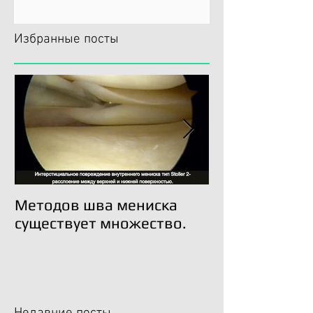
Избранные посты
Методов шва мениска
Трансплантац
существует множество.
возможна!