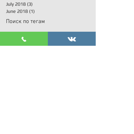
July 2018
(3)
3 posts
June 2018
(1)
1 post
Поиск по тегам
acl
arthroplasty
arthroscopy
kneearthroscopy
Артроскопия мениска коленного сустава
акромиально-ключичное сочленение операция
артроскопическое лечение
артроскопия
артроскопия плечевого сустава
вывих плеча операция
вывих плечевого сустава операция
зашить мениск операция
искусственный мениск
костно-сухожильный якорный шов
кресты
латеральный и медиальный мениск операция
наружный и внутренний мениск операция
операция Артролатарже
операция Банкарта
операция Латарже
операция на колено артроскопия коленного сустава
операция на плечевом суставе