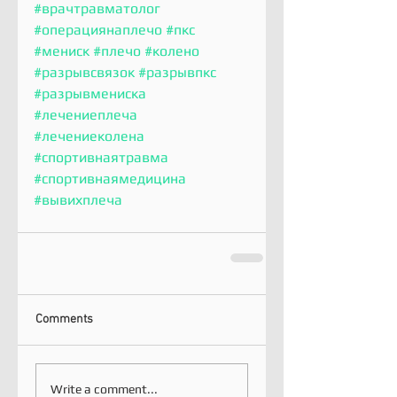
#врачтравматолог
#операциянаплечо
#пкс
#мениск
#плечо
#колено
#разрывсвязок
#разрывпкс
#разрывмениска
#лечениеплеча
#лечениеколена
#спортивнаятравма
#спортивнаямедицина
#вывихплеча
Comments
Write a comment...