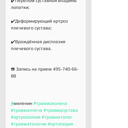
✔️Перелом суставной впадины 
лопатки;
✔️Деформирующий артроз 
плечевого сустава;
✔️Врождённая дисплазия 
плечевого сустава.
☎️ Запись на прием 495-740-66-
88
#
миленин 
#травмаколена
#травмаплеча
#травмасустава
#артроскопия
#травматолог
#травматология
#ортопедия