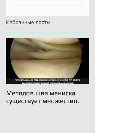
Избранные посты
Методов шва мениска
Трансплантац
существует множество.
возможна!