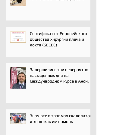
ключевых событий года для
профессионального
сообщества травматологов-
ортопедов, специалистов по
спортивной медицине и
реабилитации
Сертификат от Европейского
общества хирургии плеча и
локтя (SECEC)
Завершились три невероятно
насыщенных дня на
международном курсе в Анси.
Зная все о травмах скалолазов,
я знаю как им помочь