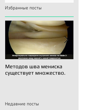
Избранные посты
Методов шва мениска
Трансплантац
существует множество.
возможна!
Недавние посты