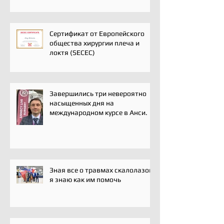
сообщества травматологов-
ортопедов, специалистов по
спортивной медицине и
реабилитации
Сертификат от Европейского
общества хирургии плеча и
локтя (SECEC)
Завершились три невероятно
насыщенных дня на
международном курсе в Анси.
Зная все о травмах скалолазов,
я знаю как им помочь