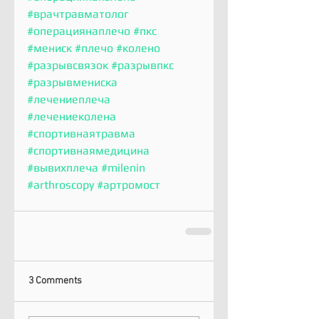
#врачтравматолог
#операциянаплечо
#пкс
#мениск
#плечо
#колено
#разрывсвязок
#разрывпкс
#разрывмениска
#лечениеплеча
#лечениеколена
#спортивнаятравма
#спортивнаямедицина
#вывихплеча
#milenin
#arthroscopy
#артромост
3 Comments