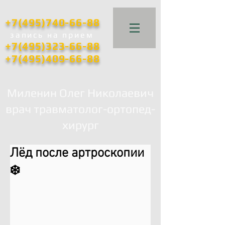
+7(495)740-66-88
запись
на прием
+7(495)323-66-88
+7(495)409-66-88
Миленин Олег Николаевич
врач травматолог-ортопед-
хирург
Лёд после артроскопии
❄️