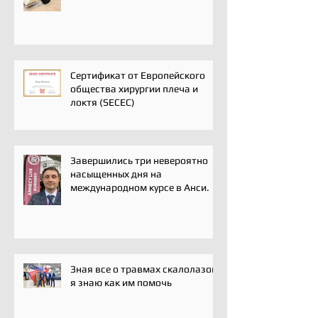
ключевых событий года для
профессионального
сообщества травматологов-
ортопедов, специалистов по
спортивной медицине и
реабилитации
Сертификат от Европейского
общества хирургии плеча и
локтя (SECEC)
Завершились три невероятно
насыщенных дня на
международном курсе в Анси.
Зная все о травмах скалолазов,
я знаю как им помочь