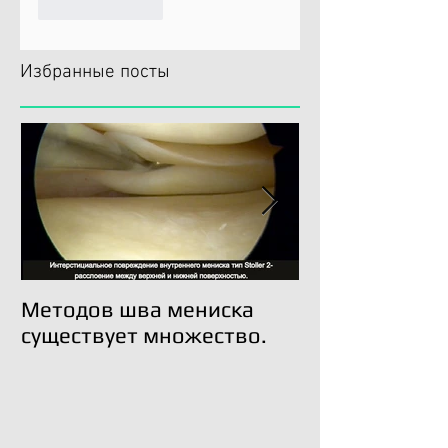
Like
Reply
Избранные посты
Методов шва мениска
Трансплантац
существует множество.
возможна!