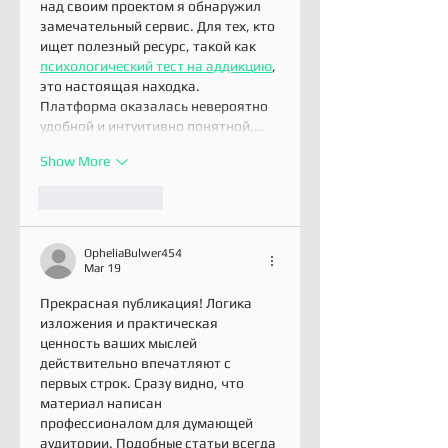
над своим проектом я обнаружил 
замечательный сервис. Для тех, кто 
ищет полезный ресурс, такой как 
психологический тест на аддикцию
, 
это настоящая находка. 
Платформа оказалась невероятно 
удобной и интуитивно понятной,…
Show More
Like
Reply
OpheliaBulwer454
Mar 19
Прекрасная публикация! Логика 
изложения и практическая 
ценность ваших мыслей 
действительно впечатляют с 
первых строк. Сразу видно, что 
материал написан 
профессионалом для думающей 
аудитории. Подобные статьи всегда 