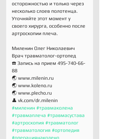
осторожностью и только через 
несколько слоев полотенца.
Уточняйте этот момент у 
своего хирурга, особенно после 
артроскопии плеча. 
Миленин Олег Николаевич
Врач травматолог-ортопед
☎️ Запись на прием 495-740-66-
88
🌏 www.milenin.ru
🌏 www.koleno.ru
🌏 www.plecho.ru
👤 vk.com/dr.milenin
#миленин
#травмаколена
#травмаплеча
#травмасустава
#артроскопия
#травматолог
#травматология
#ортопедия
#операциянаколено