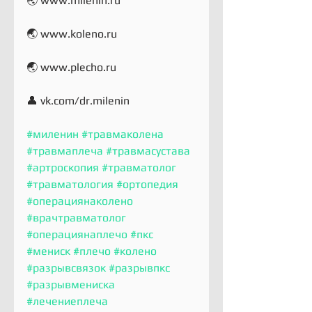
🌏 www.milenin.ru
🌏 www.koleno.ru
🌏 www.plecho.ru
👤 vk.com/dr.milenin
#миленин
#травмаколена
#травмаплеча
#травмасустава
#артроскопия
#травматолог
#травматология
#ортопедия
#операциянаколено
#врачтравматолог
#операциянаплечо
#пкс
#мениск
#плечо
#колено
#разрывсвязок
#разрывпкс
#разрывмениска
#лечениеплеча