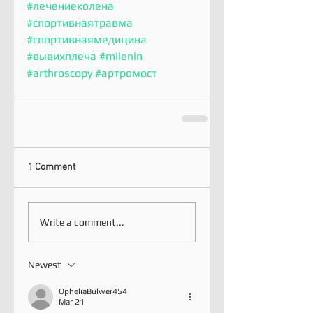
#лечениеколена
#спортивнаятравма
#спортивнаямедицина
#вывихплеча
#milenin
#arthroscopy
#артромост
1 Comment
Write a comment...
Newest
OpheliaBulwer454
Mar 21