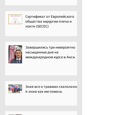
сообщества травматологов-
ортопедов, специалистов по
спортивной медицине и
реабилитации
Сертификат от Европейского
общества хирургии плеча и
локтя (SECEC)
Завершились три невероятно
насыщенных дня на
международном курсе в Анси.
Зная все о травмах скалолазов,
я знаю как им помочь