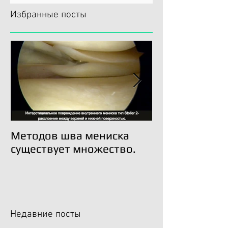
Избранные посты
Методов шва мениска
Трансплантац
существует множество.
возможна!
Недавние посты