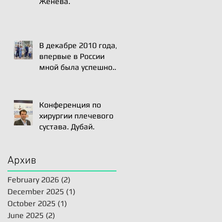
Женева.
В декабре 2010 года,
впервые в России
мной была успешно
проведена операция
Артро-Латарже/
Arthroscopic Latarjet
Конференция по
для лечения вывиха
хирургии плечевого
плеча.
сустава. Дубай.
Архив
February 2026
(2)
2 posts
December 2025
(1)
1 post
October 2025
(1)
1 post
June 2025
(2)
2 posts