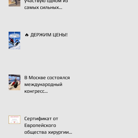
участвую одном из
самых сильных
профильных
мероприятий по
хирургии плечевого
сустава - Paris
🔥 ДЕРЖИМ ЦЕНЫ!
International Shoulder
Course.
В Москве состоялся
международный
конгресс
АРТРОМОСТ-2025
одно из ключевых
событий года для
профессионального
Сертификат от
сообщества
Европейского
травматологов-
общества хирургии