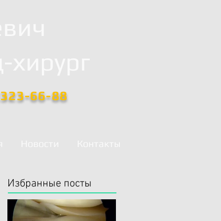
евич
-хирург
)323-66-88
я
Новости
Контакты
Избранные посты