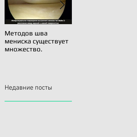
Методов шва
Трансплантация
мениска существует
мениска возможна!
множество.
Недавние посты