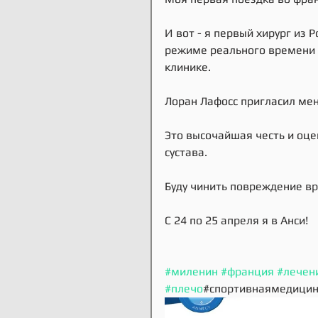
И вот - я первый хирург из 
режиме реального времени и
клинике.
Лоран Лафосс пригласил мен
Это высочайшая честь и оце
сустава. 
Буду чинить повреждение в
С 24 по 25 апреля я в Анси!
#миленин
#франция
#лечен
#плечо
#спортивнаямедицин