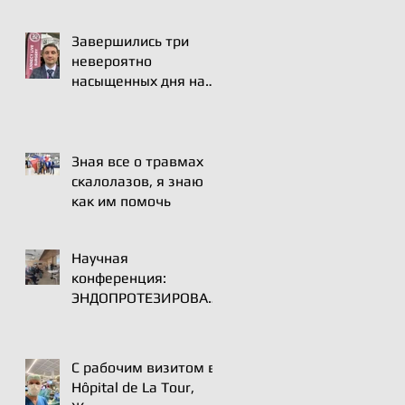
ортопедов,
плеча и локтя (SECEC)
специалистов по
спортивной медицине
Завершились три
и реабилитации
невероятно
насыщенных дня на
международном курсе
в Анси.
Зная все о травмах
скалолазов, я знаю
как им помочь
Научная
конференция:
ЭНДОПРОТЕЗИРОВАН
ИЕ ПЛЕЧЕВОГО
СУСТАВА |ВСТРЕЧА
ЭКСПЕРТОВ | 16 мая
С рабочим визитом в
2025
Hôpital de La Tour,