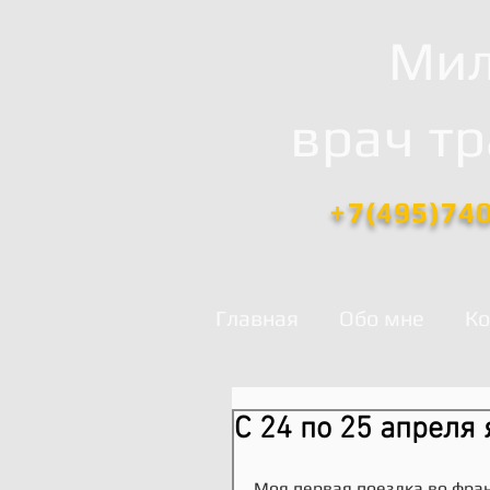
Мил
врач т
+7(495)74
Главная
Обо мне
Ко
С 24 по 25 апреля 
Моя первая поездка во франц