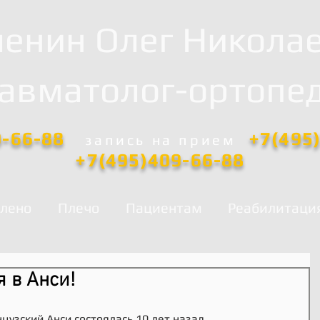
енин Олег Никола
равматолог-ортопед
0-66-88
+7(495
запись
на прием
+7(495)409-66-88
лено
Плечо
Пациентам
Реабилитаци
я в Анси!
узский Анси состоялась 10 лет назад. 