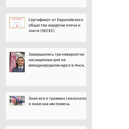
сообщества травматологов-
ортопедов, специалистов по
спортивной медицине и
реабилитации
Сертификат от Европейского
общества хирургии плеча и
локтя (SECEC)
Завершились три невероятно
насыщенных дня на
международном курсе в Анси.
Зная все о травмах скалолазов,
я знаю как им помочь