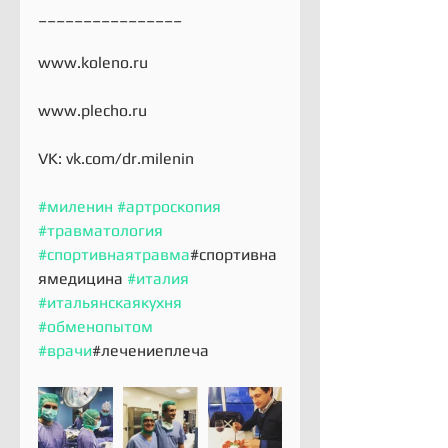
________________
www.koleno.ru
www.plecho.ru
VK: vk.com/dr.milenin
#миленин
#артроскопия
#травматология
#спортивнаятравма
#спортивна
ямедицина 
#италия
#итальянскаякухня
#обменопытом
#врачи
#лечениеплеча