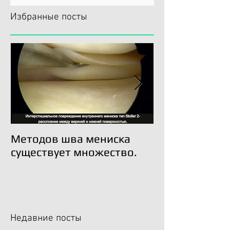
Избранные посты
Методов шва мениска
Трансплантац
существует множество.
возможна!
Недавние посты