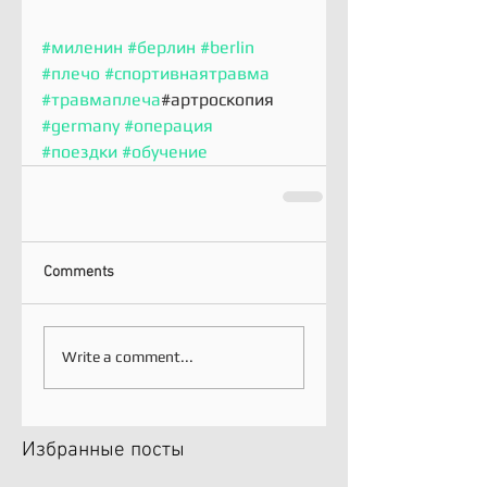
#миленин
#берлин
#berlin
#плечо
#спортивнаятравма
#травмаплеча
#артроскопия 
#germany
#операция
#поездки
#обучение
Comments
Write a comment...
Избранные посты