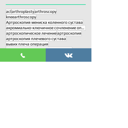
acl
arthroplasty
arthroscopy
kneearthroscopy
Артроскопия мениска коленного сустава
акромиально-ключичное сочленение операция
артроскопическое лечение
артроскопия
артроскопия плечевого сустава
вывих плеча операция
вывих плечевого сустава операция
зашить мениск операция
искусственный мениск
костно-сухожильный якорный шов
кресты
латеральный и медиальный мениск операция
наружный и внутренний мениск операция
операция Артролатарже
операция Банкарта
операция Латарже
операция на колено артроскопия коленного сустава
операция на плечевом суставе
передненижняя нестабильность плечевого сустава
передняя крестообразная
пересадка мениска
пкс
пластика связок
повторный разрыв связки
разрыв вращательной манжеты плеча