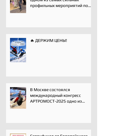
профильных мероприятий по
хирургии плечевого сустава -
Paris International Shoulder
Course.
🔥 ДЕРЖИМ ЦЕНЫ!
В Москве состоялся
международный конгресс
АРТРОМОСТ-2025 одно из
ключевых событий года для
профессионального
сообщества травматологов-
ортопедов, специалистов по
спортивной медицине и
реабилитации