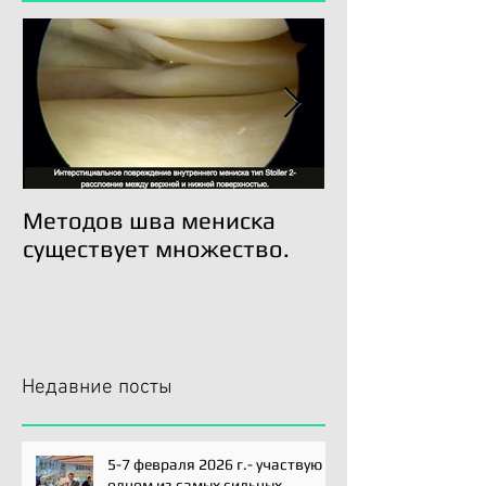
Методов шва мениска
Трансплантац
существует множество.
возможна!
Недавние посты
5-7 февраля 2026 г.- участвую
одном из самых сильных