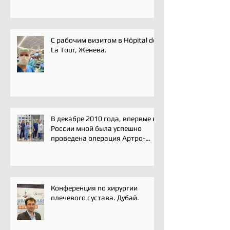
С рабочим визитом в Hôpital de
La Tour, Женева.
В декабре 2010 года, впервые в
России мной была успешно
проведена операция Артро-
Латарже/ Arthroscopic Latarjet
для лечения вывиха плеча.
Конференция по хирургии
плечевого сустава. Дубай.