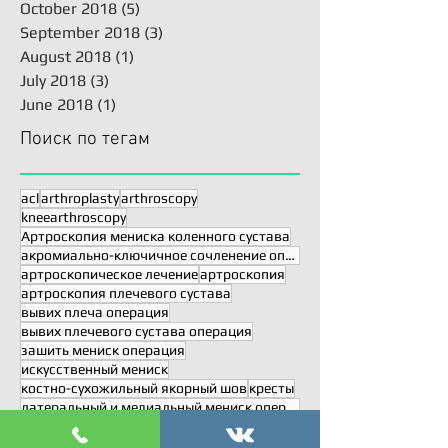
October 2018
(5)
5 posts
September 2018
(3)
3 posts
August 2018
(1)
1 post
July 2018
(3)
3 posts
June 2018
(1)
1 post
Поиск по тегам
acl
arthroplasty
arthroscopy
kneearthroscopy
Артроскопия мениска коленного сустава
акромиально-ключичное сочленение операция
артроскопическое лечение
артроскопия
артроскопия плечевого сустава
вывих плеча операция
вывих плечевого сустава операция
зашить мениск операция
искусственный мениск
костно-сухожильный якорный шов
кресты
латеральный и медиальный мениск операция
наружный и внутренний мениск операция
операция Артролатарже