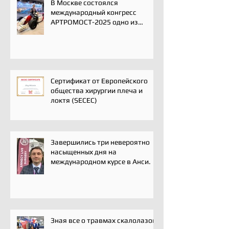
В Москве состоялся
международный конгресс
АРТРОМОСТ-2025 одно из
ключевых событий года для
профессионального
сообщества травматологов-
ортопедов, специалистов по
спортивной медицине и
реабилитации
Сертификат от Европейского
общества хирургии плеча и
локтя (SECEC)
Завершились три невероятно
насыщенных дня на
международном курсе в Анси.
Зная все о травмах скалолазов,