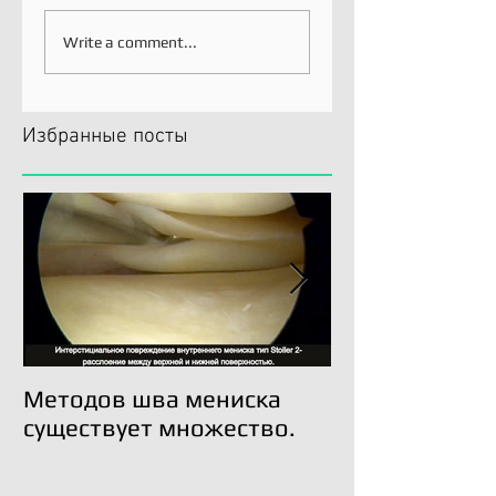
Write a comment...
Избранные посты
Методов шва мениска
Трансплантац
существует множество.
возможна!