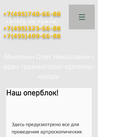
+7(495)740-66-88
запись
на прием
+7(495)323-66-88
+7(495)409-66-88
Миленин Олег Николаевич
врач травматолог-ортопед-
хирург
Наш оперблок!
Здесь предусмотрено все для 
проведения артроскопических 