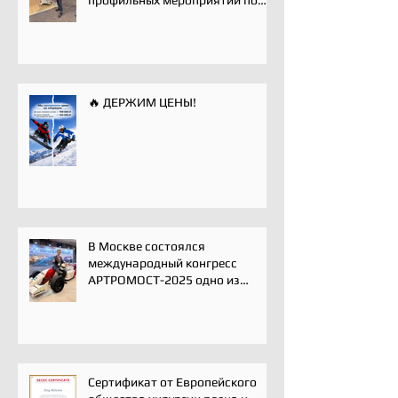
хирургии плечевого сустава -
Paris International Shoulder
Course.
🔥 ДЕРЖИМ ЦЕНЫ!
В Москве состоялся
международный конгресс
АРТРОМОСТ-2025 одно из
ключевых событий года для
профессионального
сообщества травматологов-
ортопедов, специалистов по
спортивной медицине и
реабилитации
Сертификат от Европейского