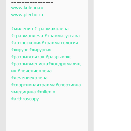
________________
www.koleno.ru
www.plecho.ru
#миленин
#травмаколена
#травмаплеча
#травмасустава
#артроскопия
#травматология
#хирург
#хирургия
#разрывсвязок
#разрывпкс
#разрывмениска
#хондромаляц
ия
#лечениеплеча
#лечениеколена
#спортивнаятравма
#спортивна
ямедицина
#milenin
#arthroscopy