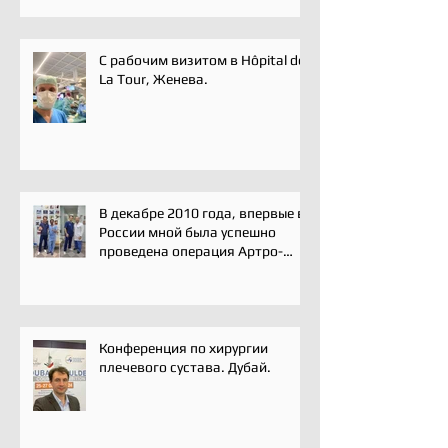
С рабочим визитом в Hôpital de
La Tour, Женева.
В декабре 2010 года, впервые в
России мной была успешно
проведена операция Артро-
Латарже/ Arthroscopic Latarjet
для лечения вывиха плеча.
Конференция по хирургии
плечевого сустава. Дубай.