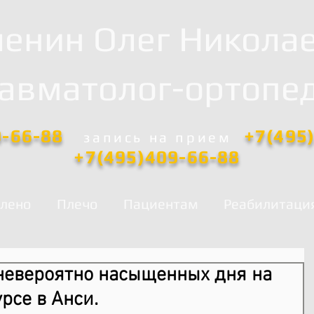
енин Олег Никола
равматолог-ортопед
0-66-88
+7(495
запись
на прием
+7(495)409-66-88
лено
Плечо
Пациентам
Реабилитаци
невероятно насыщенных дня на
рсе в Анси.