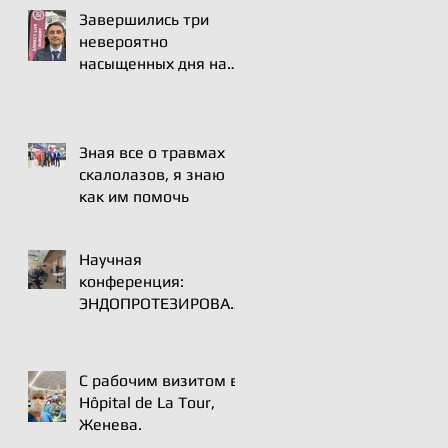
спортивной медицине
Завершились три
и реабилитации
невероятно
насыщенных дня на
международном курсе
в Анси.
Зная все о травмах
скалолазов, я знаю
как им помочь
Научная
конференция:
ЭНДОПРОТЕЗИРОВАН
ИЕ ПЛЕЧЕВОГО
СУСТАВА |ВСТРЕЧА
ЭКСПЕРТОВ | 16 мая
С рабочим визитом в
2025
Hôpital de La Tour,
Женева.