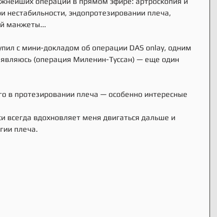
ожнейших операций в прямом эфире: артроскопия и 
 нестабильности, эндопротезировании плеча, 
й манжеты...
пил с мини-докладом об операции DAS onlay, одним 
 являюсь (операция Миленин-Туссан) — еще один 
го в протезировании плеча — особенно интересные 
си всегда вдохновляет меня двигаться дальше и 
гии плеча.