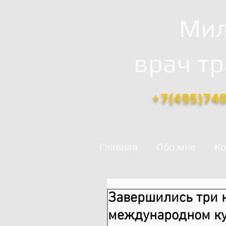
Мил
врач т
+7(495)74
Главная
Обо мне
Ко
Завершились три 
международном ку