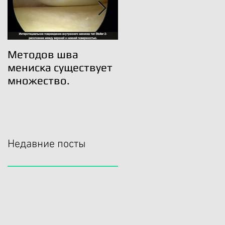
Методов шва
Трансплантация
мениска существует
мениска возможна!
множество.
Недавние посты