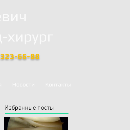
евич
-хирург
)323-66-88
я
Новости
Контакты
Избранные посты