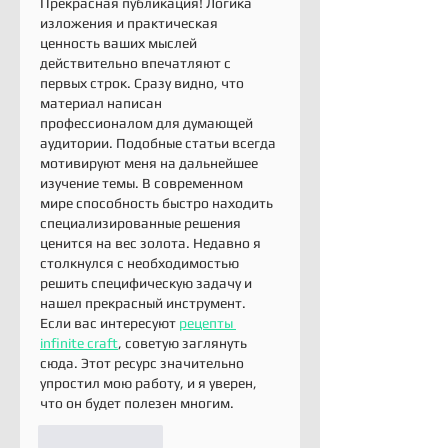
Прекрасная публикация! Логика 
изложения и практическая 
ценность ваших мыслей 
действительно впечатляют с 
первых строк. Сразу видно, что 
материал написан 
профессионалом для думающей 
аудитории. Подобные статьи всегда 
мотивируют меня на дальнейшее 
изучение темы. В современном 
мире способность быстро находить 
специализированные решения 
ценится на вес золота. Недавно я 
столкнулся с необходимостью 
решить специфическую задачу и 
нашел прекрасный инструмент. 
Если вас интересуют 
рецепты 
infinite craft
, советую заглянуть 
сюда. Этот ресурс значительно 
упростил мою работу, и я уверен, 
что он будет полезен многим.
Like
Reply