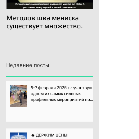
Методов шва мениска
Трансплантац
существует множество.
возможна!
Недавние посты
5-7 февраля 2026 г.- участвую
одном из самых сильных
профильных мероприятий по
хирургии плечевого сустава -
Paris International Shoulder
Course.
🔥 ДЕРЖИМ ЦЕНЫ!