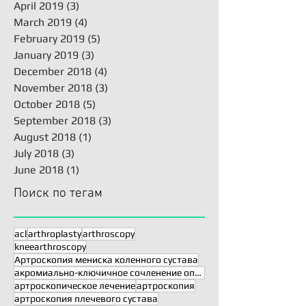
April 2019
(3)
3 posts
March 2019
(4)
4 posts
February 2019
(5)
5 posts
January 2019
(3)
3 posts
December 2018
(4)
4 posts
November 2018
(3)
3 posts
October 2018
(5)
5 posts
September 2018
(3)
3 posts
August 2018
(1)
1 post
July 2018
(3)
3 posts
June 2018
(1)
1 post
Поиск по тегам
acl
arthroplasty
arthroscopy
kneearthroscopy
Артроскопия мениска коленного сустава
акромиально-ключичное сочленение операция
артроскопическое лечение
артроскопия
артроскопия плечевого сустава