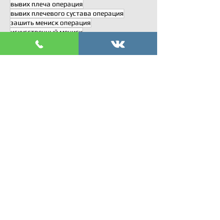
вывих плеча операция
вывих плечевого сустава операция
зашить мениск операция
искусственный мениск
костно-сухожильный якорный шов
кресты
латеральный и медиальный мениск операция
наружный и внутренний мениск операция
операция Артролатарже
операция Банкарта
операция Латарже
операция на колено артроскопия коленного сустава
операция на плечевом суставе
передненижняя нестабильность плечевого сустава
передняя крестообразная
пересадка мениска
пкс
пластика связок
повторный разрыв связки
разрыв вращательной манжеты плеча
разрыв мениска операция
разрыв пкс
разрыв связок
разрыв трансплантата пкс
разыв АКС
спортивная травма спортивная медицина
тенодеза сухожилием длинной головки бицепса
травма колена
травма сустава
трансплантация мениска
шов мениска операция