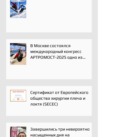
В Москве состоялся
международный конгресс
АРТРОМОСТ-2025 одно из
ключевых событий года для
профессионального
сообщества травматологов-
ортопедов, специалистов по
спортивной медицине и
реабилитации
Сертификат от Европейского
общества хирургии плеча и
локтя (SECEC)
Завершились три невероятно
насыщенных дня на