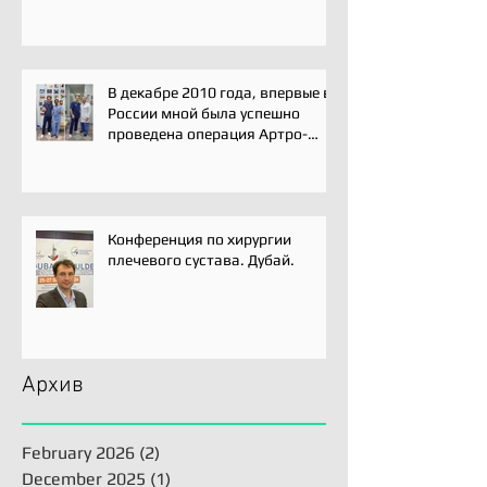
В декабре 2010 года, впервые в
России мной была успешно
проведена операция Артро-
Латарже/ Arthroscopic Latarjet
для лечения вывиха плеча.
Конференция по хирургии
плечевого сустава. Дубай.
Архив
February 2026
(2)
2 posts
December 2025
(1)
1 post